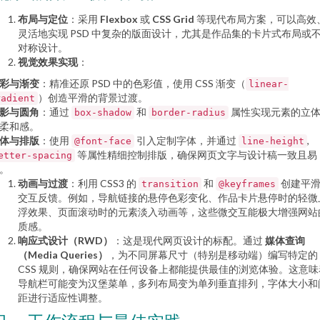
布局与定位
：采用
Flexbox
或
CSS Grid
等现代布局方案，可以高效
灵活地实现 PSD 中复杂的版面设计，尤其是作品集的卡片式布局或
对称设计。
视觉效果实现
：
彩与渐变
：精准还原 PSD 中的色彩值，使用 CSS 渐变（
linear-
）创造平滑的背景过渡。
radient
影与圆角
：通过
和
属性实现元素的立
box-shadow
border-radius
柔和感。
体与排版
：使用
引入定制字体，并通过
,
@font-face
line-height
等属性精细控制排版，确保网页文字与设计稿一致且易
etter-spacing
。
动画与过渡
：利用 CSS3 的
和
创建平
transition
@keyframes
交互反馈。例如，导航链接的悬停色彩变化、作品卡片悬停时的轻微
浮效果、页面滚动时的元素淡入动画等，这些微交互能极大增强网站
质感。
响应式设计（RWD）
：这是现代网页设计的标配。通过
媒体查询
（Media Queries）
，为不同屏幕尺寸（特别是移动端）编写特定的
CSS 规则，确保网站在任何设备上都能提供最佳的浏览体验。这意味
导航栏可能变为汉堡菜单，多列布局变为单列垂直排列，字体大小和
距进行适应性调整。