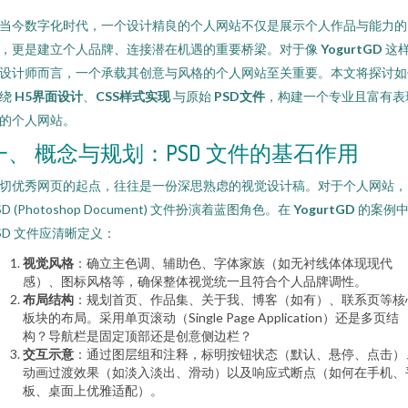
当今数字化时代，一个设计精良的个人网站不仅是展示个人作品与能力的
，更是建立个人品牌、连接潜在机遇的重要桥梁。对于像
YogurtGD
这
设计师而言，一个承载其创意与风格的个人网站至关重要。本文将探讨如
围绕
H5界面设计
、
CSS样式实现
与原始
PSD文件
，构建一个专业且富有表
的个人网站。
一、 概念与规划：PSD 文件的基石作用
切优秀网页的起点，往往是一份深思熟虑的视觉设计稿。对于个人网站，
SD (Photoshop Document) 文件扮演着蓝图角色。在
YogurtGD
的案例
SD 文件应清晰定义：
视觉风格
：确立主色调、辅助色、字体家族（如无衬线体体现现代
感）、图标风格等，确保整体视觉统一且符合个人品牌调性。
布局结构
：规划首页、作品集、关于我、博客（如有）、联系页等核
板块的布局。采用单页滚动（Single Page Application）还是多页结
构？导航栏是固定顶部还是创意侧边栏？
交互示意
：通过图层组和注释，标明按钮状态（默认、悬停、点击）
动画过渡效果（如淡入淡出、滑动）以及响应式断点（如何在手机、
板、桌面上优雅适配）。