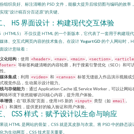
份组织良好、标注清晰的 PSD 文件，能极大提升后续切图与编码的效率
实现“设计稿百分百还原”的关键。
二、 H5 界面设计：构建现代交互体验
5（HTML5） 不仅仅是 HTML 的一个新版本，它代表了一套用于构建现
媒体、交互式网页内容的技术集合。在设计
YogurtGD
的个人网站时，H
面设计意味着：
义化结构
：使用
,
,
,
,
<header>
<nav>
<main>
<section>
<article
等标签构建清晰的内容轮廓，利于搜索引擎优化（SEO）和可
footer>
性。
媒体集成
：利用
和
标签无缝嵌入作品演示视频或
<video>
<canvas>
式视觉作品，生动展示设计能力。
线与存储能力
：通过 Application Cache 或 Service Worker，可以让网站
网络环境下依然能够访问核心内容，提升用户体验。
单增强
：在“联系我”页面，使用 H5 新的
类型（如
,
<input>
email
）和属性，提供更好的输入验证和用户体验。
el
三、 CSS 样式：赋予设计以生命与响应
果说 HTML 是网站的骨架，CSS 就是其皮肤与衣裳。将 PSD 中的静态设
化为生动网页，CSS 技术至关重要。