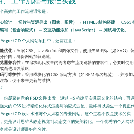
四、 工作流程与最佳实践
个高效的工作流程通常是：
SD设计 → 切片与资源导出（图像、图标） → HTML5 结构搭建 → CSS3 
编写（包含响应式） → 交互功能添加（JavaScript） → 测试与优化。
在
YogurtGD
个人网站项目中，还需注意：
能优化
：压缩 CSS、JavaScript 和图像文件，使用矢量图标（如 SVG）
分位图，确保网站加载迅速。
览器兼容性
：在追求现代效果的需考虑主流浏览器的兼容性，必要时使用
或渐进增强策略。
码可维护性
：采用模块化的 CSS 编写方法（如 BEM 命名规范），并添加
注释，便于未来更新与维护。
##
一份凝聚创意的
PSD文件
出发，通过
H5
构建坚实且语义化的结构，再
强大的
CSS
进行精细化样式渲染与响应式适配，最终得以诞生一个真正
表
YogurtGD
设计水准与个人风格的专业网站。这个过程不仅是技术的实
，更是设计思维从静态视觉到动态交互的完美转化。一个优秀的个人网站
身就是设计师最好的名片。